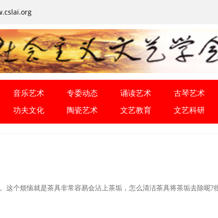
cslai.org
音乐艺术
专委动态
诵读艺术
古琴艺术
功夫文化
陶瓷艺术
文艺教育
文艺科研
这个烦恼就是茶具非常容易会沾上茶垢，怎么清洁茶具将茶垢去除呢?很