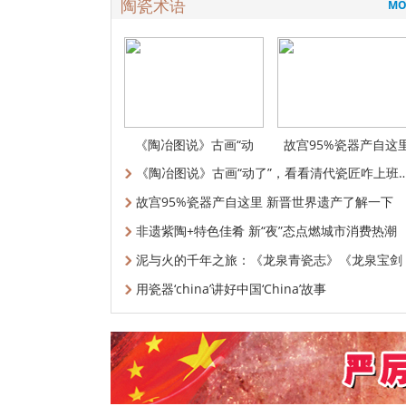
陶瓷术语
MO
《陶冶图说》古画“动
故宫95%瓷器产自这
了”，看看清
新晋世界遗产
《陶冶图说》古画“动了”，看看清代瓷匠咋上班
故宫95%瓷器产自这里 新晋世界遗产了解一下
非遗紫陶+特色佳肴 新“夜”态点燃城市消费热潮
泥与火的千年之旅：《龙泉青瓷志》《龙泉宝剑
志》
用瓷器‘china’讲好中国‘China’故事