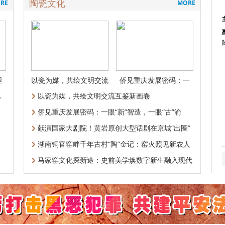
陶瓷文化
RE
MORE
里
以瓷为媒，共绘文明交流
侨见重庆发展密码：一
互鉴新画卷
眼“新”智造
…
以瓷为媒，共绘文明交流互鉴新画卷
侨见重庆发展密码：一眼“新”智造，一眼“古”渝
献演国家大剧院！黄岩原创大型话剧在京城“出圈”
湖南铜官窑畔千年古村“陶”金记：窑火照见新农人
马家窑文化探新途：史前美学焕数字新生融入现代
生