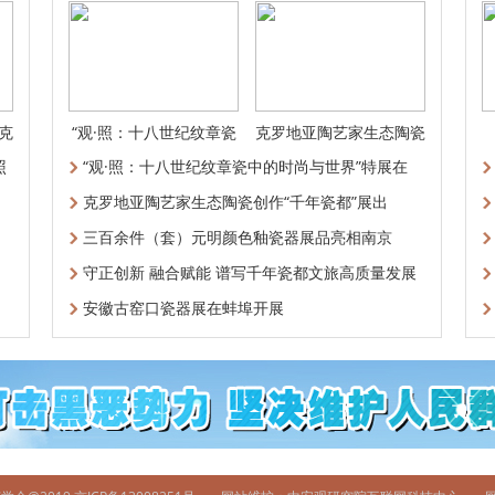
克
“观·照：十八世纪纹章瓷
克罗地亚陶艺家生态陶瓷
中的时尚
创作“千年
照
“观·照：十八世纪纹章瓷中的时尚与世界”特展在
克罗地亚陶艺家生态陶瓷创作“千年瓷都”展出
三百余件（套）元明颜色釉瓷器展品亮相南京
守正创新 融合赋能 谱写千年瓷都文旅高质量发展
新
安徽古窑口瓷器展在蚌埠开展