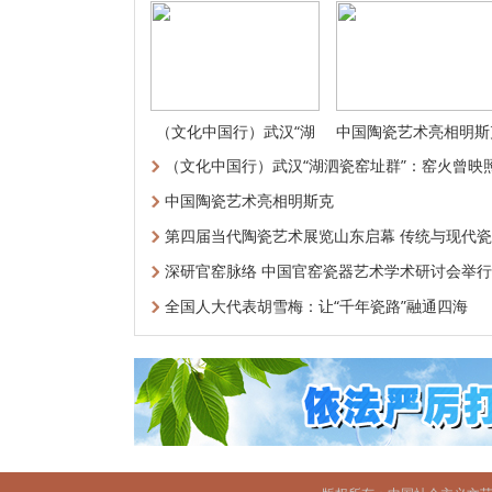
（文化中国行）武汉“湖
中国陶瓷艺术亮相明斯
泗瓷窑址群
（文化中国行）武汉“湖泗瓷窑址群”：窑火曾映
中国陶瓷艺术亮相明斯克
第四届当代陶瓷艺术展览山东启幕 传统与现代瓷
艺辉
深研官窑脉络 中国官窑瓷器艺术学术研讨会举行
全国人大代表胡雪梅：让“千年瓷路”融通四海