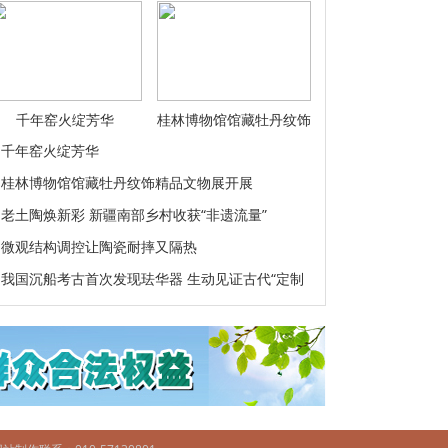
千年窑火绽芳华
桂林博物馆馆藏牡丹纹饰
精品文物展
千年窑火绽芳华
桂林博物馆馆藏牡丹纹饰精品文物展开展
老土陶焕新彩 新疆南部乡村收获“非遗流量”
微观结构调控让陶瓷耐摔又隔热
我国沉船考古首次发现珐华器 生动见证古代“定制
外