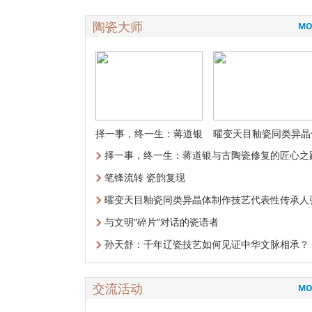
陶瓷大师
MO
择一事，终一生：蒋道银
曜变天目釉瓷同类异晶
与古陶瓷修
制作技艺代
择一事，终一生：蒋道银与古陶瓷修复的匠心之
笔锋流转 瓷韵复现
曜变天目釉瓷同类异晶体制作技艺代表性传承人
惠
与文明“碎片”对话的瓷语者
孙天舒：千年辽瓷技艺如何见证中华文脉相承？
交流活动
MO