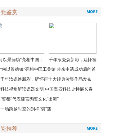
陶瓷鉴赏
MORE
“何以景德镇”亮相中国工
千年汝瓷焕新彩，廷怀窑
美馆 带来
十大经典汝
“何以景德镇”亮相中国工美馆 带来申遗成功后的首
千年汝瓷焕新彩，廷怀窑十大经典汝瓷作品发布
科技视角解读瓷器文明 中国瓷器科技史特展长春
启幕
“瓷都”代表建言陶瓷文化“出海”
一场跨越时空的别样“骐”遇
陶瓷推荐
MORE