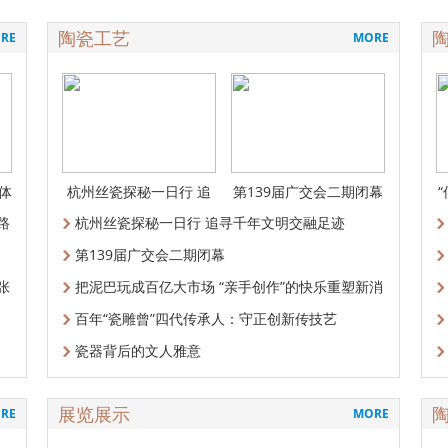
陶瓷工艺
RE
MORE
体
杭州丝瓷探秘一日行 追
第139届广交会二期闭幕
寻千年文明交
路
杭州丝瓷探秘一日行 追寻千年文明交融足迹
第139届广交会二期闭幕
张
把泥巴玩成百亿大市场 “亲手创作”的快乐重塑新消
百年“瓷雕曾”四代传承人：守正创新传技艺
瓷器背后的文人雅意
展览展示
RE
MORE