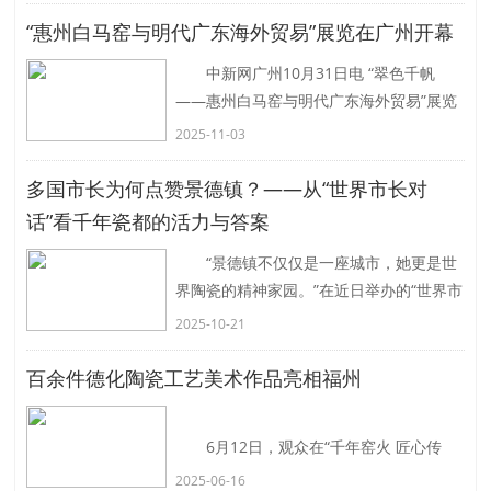
“惠州白马窑与明代广东海外贸易”展览在广州开幕
中新网广州10月31日电 “翠色千帆
——惠州白马窑与明代广东海外贸易”展览
31日在广州南汉二陵博物馆开幕。
2025-11-03
民众正在观看展览。南汉二陵博物馆 供
[详
细]
多国市长为何点赞景德镇？——从“世界市长对
话”看千年瓷都的活力与答案
“景德镇不仅仅是一座城市，她更是世
界陶瓷的精神家园。”在近日举办的“世界市
长对话&middot;景德镇暨2025景德镇论
2025-10-21
坛”上，吉尔吉斯斯坦奥什市议
[详细]
百余件德化陶瓷工艺美术作品亮相福州
6月12日，观众在“千年窑火 匠心传
承”——德化陶瓷工艺美术作品展现场参
2025-06-16