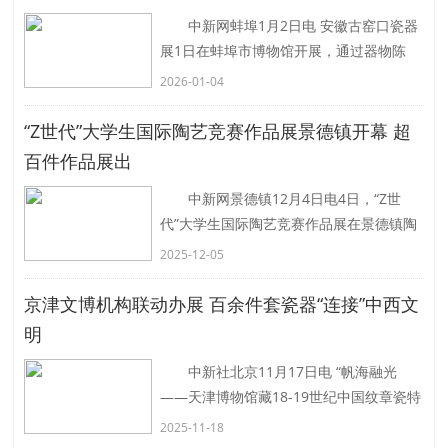
中新网蚌埠1月2日电 安徽古窑口瓷器
展1日在蚌埠市博物馆开展，通过器物陈
列、场景复原与互动体验，带领观众穿越
2026-01-04
时空，触摸唐宋时期安徽瓷器的流通脉络
与生活图景。
“Z世代”大学生国际陶艺竞赛作品展景德镇开幕 超
1月
[详细]
百件作品展出
中新网景德镇12月4日电4日，“Z世
代”大学生国际陶艺竞赛作品展在景德镇陶
瓷大学开幕。来自十余个国家和地区的超
2025-12-05
百件作品集中亮相，展开了一场东方陶瓷
文化
[详细]
京津文博机构联动办展 百余件套瓷器“连接”中西文
明
中新社北京11月17日电 “帆海融光
——天津博物馆藏18-19世纪中国纹章瓷特
展”17日在北京大运河博物馆揭幕。展览通
2025-11-18
过135件套天津博物馆藏中国纹章瓷
[详细]