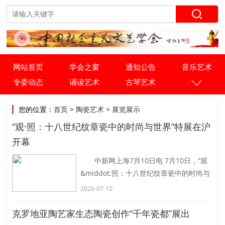
网站首页
学会之窗
通知公告
音乐艺术
专委动态
诵读艺术
古琴艺术
您的位置：
首页
>
陶瓷艺术
>
展览展示
“观·照：十八世纪纹章瓷中的时尚与世界”特展在沪
开幕
中新网上海7月10日电 7月10日，“观
&middot;照：十八世纪纹章瓷中的时尚与
世界”特展在上海开幕。展览汇聚中国航海
2026-07-10
博物馆与天津博物馆的纹章瓷珍藏，其中
天
[详细]
克罗地亚陶艺家生态陶瓷创作“千年瓷都”展出