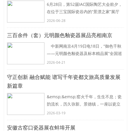
6月28日，第52届IAC国际陶艺大会前夕，
在位于三宝国际瓷谷内的“景漂之家”展厅
里，克罗地亚陶艺家桑德拉&middot;班
2026-06-28
(Sandra Ban)在进行一段简单行为艺术后
[详细]
三百余件（套）元明颜色釉瓷器展品亮相南京
中新网南京4月19日电18日，“御色千秋
——元明颜色釉瓷器及标本精品展”全国巡
展第一站在南京金陵美术馆艺术空间免费
2026-04-21
向公众开放。
“御色千秋
[详细]
守正创新 融合赋能 谱写千年瓷都文旅高质量发展
新篇章
&emsp;&emsp;窑火千年，生生不息；瓷
韵流长，历久弥新。景德镇，一座以瓷立
命千年瓷都，在历史与未来的交汇点上，
2026-03-19
正以守正创新的坚定与融合发展的智慧，
书写文旅高质量发展
[详细]
安徽古窑口瓷器展在蚌埠开展