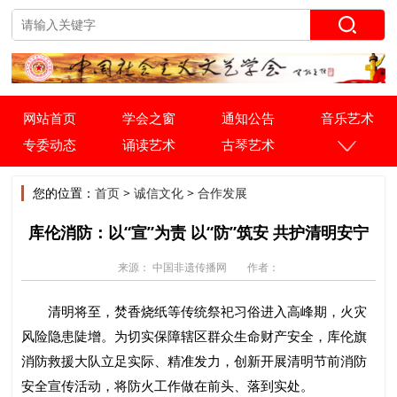
网站首页
学会之窗
通知公告
音乐艺术
专委动态
诵读艺术
古琴艺术
您的位置：
首页
>
诚信文化
>
合作发展
库伦消防：以“宣”为责 以“防”筑安 共护清明安宁
来源： 中国非遗传播网
作者：
清明将至，焚香烧纸等传统祭祀习俗进入高峰期，火灾
风险隐患陡增。为切实保障辖区群众生命财产安全，库伦旗
消防救援大队立足实际、精准发力，创新开展清明节前消防
安全宣传活动，将防火工作做在前头、落到实处。