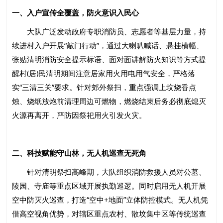
一、入户宣传全覆盖，防火意识入民心
大队广泛发动政府专职消防员、志愿者等基层力量，持
续进村入户开展“敲门行动”，通过大喇叭喊话、悬挂横幅、
张贴清明消防安全提示标语、面对面讲解防火知识等方式提
醒村(居)民清明期间注意居家用火用电用气安全，严格落
实“三清三关”要求。针对郊外祭扫，重点强调上坟烧香点
烛、烧纸放炮前清理周边可燃物，燃烧结束后务必彻底熄灭
火源再离开，严防因祭祀用火引发火灾。
二、科技赋能守山林，无人机巡查无死角
针对清明祭扫高峰期，大队组织消防救援人员对公墓、
陵园、寺庙等重点区域开展执勤巡逻。同时启用无人机开展
空中防灭火巡查，打造“空中+地面”立体防控模式。无人机凭
借高空视角优势，对辖区重点农村、散坟集中区等传统巡查