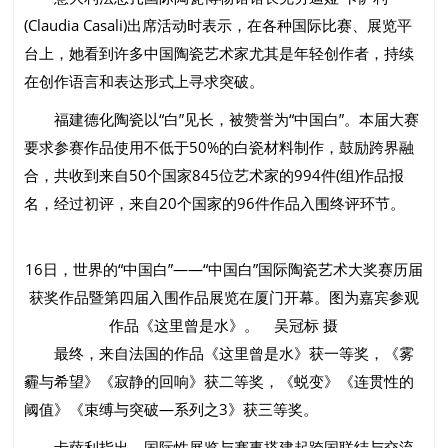
(Claudia Casali)出席活动时表示，在各种国际比赛、展览平
台上，她看到许多中国陶瓷艺术家尤其是年轻创作者，持续
在创作语言和表达形式上寻求突破。
福建德化陶瓷以“白”见长，被赞誉为“中国白”。本届大赛
要求参赛作品使用不低于50%的白瓷材料制作，鼓励跨界融
合，共收到来自50个国家845位艺术家的994件(组)作品报
名，经过初评，来自20个国家的96件作品入围终评环节。
16日，世界的“中国白”——“中国白”国际陶瓷艺术大奖赛历届
获奖作品暨第四届入围作品展览在厦门开幕。图为嘉宾参观
作品《这里曾是水》。 吴冠标 摄
最终，来自法国的作品《这里曾是水》获一等奖，《雾
霾与希望》《寂静的回响》获二等奖，《蜕变》《连贯性的
阈值》《束缚与突破—系列之3》获三等奖。
卡萨利指出，国际性展览与赛事搭建起跨国联结与交流