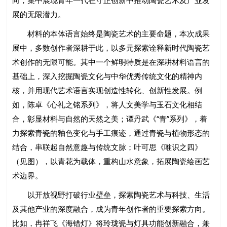
向，集中展现青年一代在守正创新中推动陶瓷艺术及产业发
展的无限潜力。
材料的本体语言始终是陶瓷艺术的主要命题，本次成果
展中，多数创作者深耕于此，以多元探索诠释新时代陶瓷艺
术创作的无限可能。其中一个鲜明特质是在深耕材料语言的
基础上，深入挖掘陶瓷文化与中华优秀传统文化的精神内
核，并用现代艺术语言实现创造性转化、创新性发展。例
如，陈卓《心礼之铭系列》，将人文美学与玉石文化相结
合，彰显材料与自然的天然之美；谭丹武《“青”系列》，着
力探索青瓷的釉色变化与手工痕迹，通过青瓷与植物形态的
结合，串联起自然意趣与传统文脉；叶可思《唯识之四》
（见图），以青花为载体，重构山水意象，拓展陶瓷绘画艺
术边界。
以开放视野打破行业壁垒，探索陶瓷艺术与科技、生活
及其他产业的深度融合，成为青年创作者的重要探索方向。
比如，冉祥飞《海错灯》将玲珑瓷与灯具功能创新融合，兼