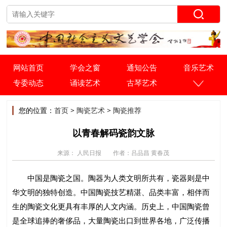
网站首页
学会之窗
通知公告
音乐艺术
专委动态
诵读艺术
古琴艺术
您的位置：
首页
>
陶瓷艺术
>
陶瓷推荐
以青春解码瓷韵文脉
来源： 人民日报
作者：吕品昌 黄春茂
中国是陶瓷之国。陶器为人类文明所共有，瓷器则是中
华文明的独特创造。中国陶瓷技艺精湛、品类丰富，相伴而
生的陶瓷文化更具有丰厚的人文内涵。历史上，中国陶瓷曾
是全球追捧的奢侈品，大量陶瓷出口到世界各地，广泛传播