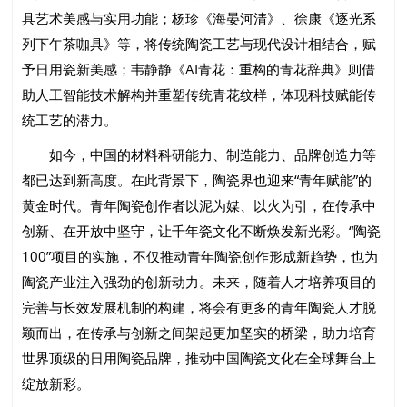
具艺术美感与实用功能；杨珍《海晏河清》、徐康《逐光系
列下午茶咖具》等，将传统陶瓷工艺与现代设计相结合，赋
予日用瓷新美感；韦静静《AI青花：重构的青花辞典》则借
助人工智能技术解构并重塑传统青花纹样，体现科技赋能传
统工艺的潜力。
如今，中国的材料科研能力、制造能力、品牌创造力等
都已达到新高度。在此背景下，陶瓷界也迎来“青年赋能”的
黄金时代。青年陶瓷创作者以泥为媒、以火为引，在传承中
创新、在开放中坚守，让千年瓷文化不断焕发新光彩。“陶瓷
100”项目的实施，不仅推动青年陶瓷创作形成新趋势，也为
陶瓷产业注入强劲的创新动力。未来，随着人才培养项目的
完善与长效发展机制的构建，将会有更多的青年陶瓷人才脱
颖而出，在传承与创新之间架起更加坚实的桥梁，助力培育
世界顶级的日用陶瓷品牌，推动中国陶瓷文化在全球舞台上
绽放新彩。