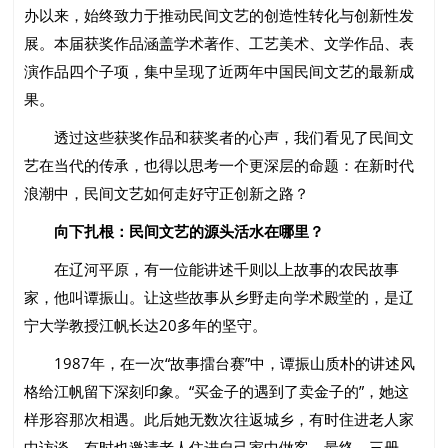
办以来，始终致力于推动民间文艺的创造性转化与创新性发
展。本届获奖作品涵盖学术著作、工艺美术、文学作品、表
演作品四个子项，集中呈现了近两年中国民间文艺的最新成
果。
透过这些获奖作品和获奖者的心声，我们看见了民间文
艺在当代的传承，也得以思考一个更深层的命题：在新时代
浪潮中，民间文艺如何走好守正创新之路？
向下扎根：民间文艺的源头活水在哪里？
在辽河平原，有一位能讲述千则以上故事的农民故事
家，他叫谭振山。让这些故事从乡野走向学术殿堂的，是辽
宁大学教授江帆长达20多年的坚守。
1987年，在一次“故事擂台赛”中，谭振山质朴的讲述风
格给江帆留下深刻印象。“买金子的遇到了卖金子的”，她这
样形容那次相遇。此后她无数次往返城乡，有时住进老人家
中访谈，有时也邀请老人住进自己家中做客。最终，三册