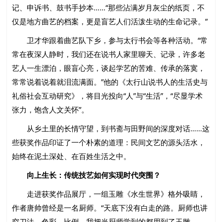
记、申诉书、鼓书手抄本……“那些沾满岁月灰尘的纸页，不
仅是地方曲艺的档案，更是盲艺人们活泼生动的生命记录。”
卫才华跟着曲艺队下乡，参与太行书会等各种活动。“常
常在夜深人静时，我们还在说书人家里聊天、记录，许多老
艺人一生漂泊，眼盲心亮，谈起学艺的苦难、传承的落寞，
常常说着说着就泪流满面。”他的《太行山说书人的生活史与
礼俗社会互动研究》，将目光投向“人”与“生活”，“尽显学术
张力，饱含人文关怀”。
从乡土里的长情守望，到书斋与田野间的深度对话……这
些获奖作品印证了一个朴素的道理：民间文艺的源头活水，
始终在泥土深处、在百姓生活之中。
向上生长：传统技艺如何实现时代突围？
走进获奖作品展厅，一组玉雕《水生世界》格外吸睛，
作者唐帅曾经是一名厨师。“天底下没有白走的路。厨师也讲
究刀法、色彩、比例，我把当厨师学到的都用到了玉雕