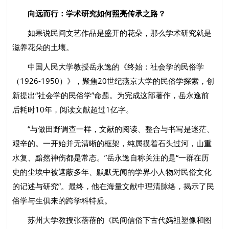
向
远而行：学术研究如何照亮传承之路？
如果说民间文艺作品是盛开的花朵，那么学术研究就是
滋养花朵的土壤。
中国人民大学教授岳永逸的《终始：社会学的民俗学
（1926-1950）》，聚焦20世纪燕京大学的民俗学探索，创
新提出“社会学的民俗学”命题。为完成这部著作，岳永逸前
后耗时10年，阅读文献超过1亿字。
“与做田野调查一样，文献的阅读、整合与书写是迷茫、
艰辛的。一开始并无清晰的框架，纯属摸着石头过河，山重
水复、黯然神伤都是常态。”岳永逸自称关注的是“一群在历
史的尘埃中被遮蔽多年、默默无闻的学界小人物对民俗文化
的记述与研究”。最终，他在海量文献中理清脉络，揭示了民
俗学与生俱来的跨学科特质。
苏州大学教授张蓓蓓的《民间信俗下古代妈祖塑像和图