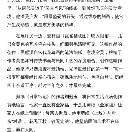
里。”从唐代吴道子“吴带当风”的线条，到敦煌飞天的灵动意
境，他深受启发：“用最坚硬的石头，通过线条的刻画，使它
产生灵动感，就是东方美学的精华。”
在展厅另一边，麦秆画《瓦雀栖枝图》映入眼帘——几
只金黄色的瓦雀停在枝头，纤细羽毛清晰可见。这幅作品的
创作，灵感源自宋代花鸟画的笔法细腻、意境空灵，根植于
作者黄艳泳对传统书画与民间工艺的深度融合。创作这幅作
品，他坚持只选用麦秆最顶端、光泽度最好的第一节，“每一
根麦秆都要经过精心筛选，确保质地均匀、色泽自然”。历经
四十余道工序，耗时半年之久，才最终完成。
剪纸《日常纸记》的作者刘冠玉，将日常生活点滴化作
剪纸语言。他家一直没有全家福，于是用剪纸《全家福》让
家人在纸上“团圆”；母亲去世后，他用剪纸《上坟》与母
亲“对话”。“花无正枝，铰无定法”，他坚信民间艺术不在庙
堂，而在人间。