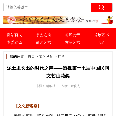
网站首页
学会之窗
通知公告
音乐艺术
专委动态
诵读艺术
古琴艺术
您的位置：
首页
>
文艺科研
>
广角
泥土里长出的时代之声——透视第十七届中国民间
文艺山花奖
来源： 新华社
作者：余俊杰
【文化新观察】
春日的苏州，暖风拂面。桃花坞美术馆内，剪纸《日常