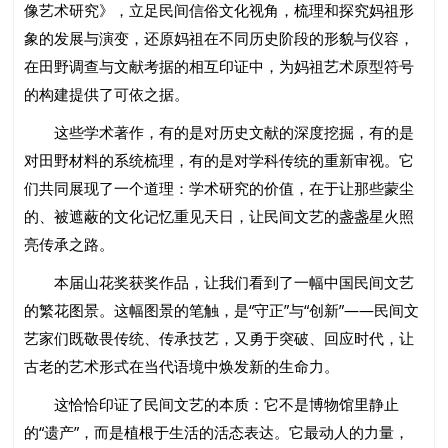
像艺术研究》，立足民间信俗文化视角，梳理和探究妈祖形
象的发展与演变，还原妈祖在不同历史阶段的形貌与仪容，
在田野调查与文献考据的相互印证中，为妈祖艺术原型符号
的构建提供了可依之据。
这些学术著作，有的是对历史文献的深度挖掘，有的是
对田野材料的系统梳理，有的是对学科传统的重新审视。它
们共同展现了一个道理：学术研究的价值，在于让那些蒙尘
的、被遮蔽的文化记忆重见天日，让民间文艺的盏盏星火照
亮传承之路。
本届山花奖获奖作品，让我们看到了一幅中国民间文艺
的繁花图景。这幅图景的笔触，是“守正”与“创新”——民间文
艺家们既敬畏传统、传承技艺，又勇于突破、回应时代，让
古老的艺术形式在当代语境中焕发新的生命力。
这恰恰印证了民间文艺的本质：它不是博物馆里静止
的“遗产”，而是植根于生活的活态表达。它最动人的力量，