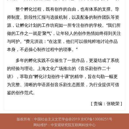
整个孵化过程，既有创作的自由，也有体系的支撑。导
师制度、阶段性汇报与选拔机制，以及配备的制作团队等资
源，让孵化计划的工作坊宛如一所专注创作的学校。“我们所
做的工作之一就是‘聚气’，让年轻人的创作热情始终得到关注
与呵护。”费元洪说：“在这里，他们可以很纯粹地讨论作品
本身，不必操心制作过程中的琐事。”
多年的孵化实践不仅催生了一批作品，更凝结成了系统
的经验与理论。上海文化广场推出的《音乐剧创作二十
讲》，萃取自“孵化计划创作十课”的精华，旨在勾勒一幅更
为完整、清晰的华语原创音乐剧生态图景，为行业提供可借
鉴的创作范式。
[ 责编：张晓荣 ]
版权所有：中国社会主义文艺学会@2019
京ICP备13008251号
网站维护：中安观研究院互联网科技中心