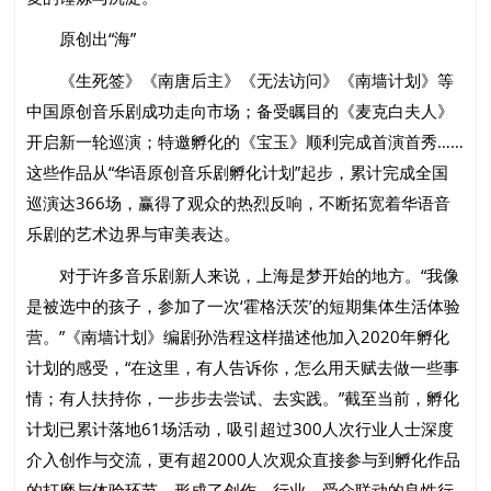
原创出“海”
《生死签》《南唐后主》《无法访问》《南墙计划》等
中国原创音乐剧成功走向市场；备受瞩目的《麦克白夫人》
开启新一轮巡演；特邀孵化的《宝玉》顺利完成首演首秀……
这些作品从“华语原创音乐剧孵化计划”起步，累计完成全国
巡演达366场，赢得了观众的热烈反响，不断拓宽着华语音
乐剧的艺术边界与审美表达。
对于许多音乐剧新人来说，上海是梦开始的地方。“我像
是被选中的孩子，参加了一次‘霍格沃茨’的短期集体生活体验
营。”《南墙计划》编剧孙浩程这样描述他加入2020年孵化
计划的感受，“在这里，有人告诉你，怎么用天赋去做一些事
情；有人扶持你，一步步去尝试、去实践。”截至当前，孵化
计划已累计落地61场活动，吸引超过300人次行业人士深度
介入创作与交流，更有超2000人次观众直接参与到孵化作品
的打磨与体验环节，形成了创作、行业、受众联动的良性行