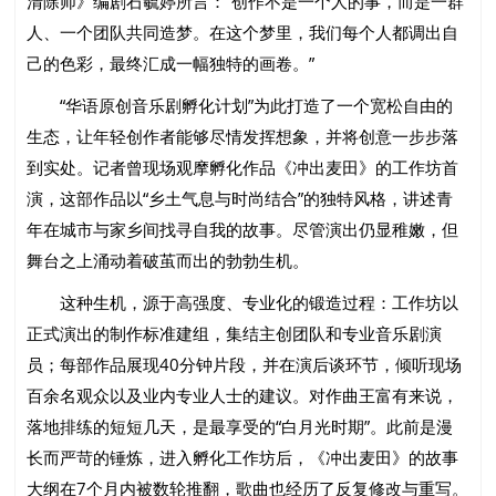
清除师》编剧石毓婷所言：“创作不是一个人的事，而是一群
人、一个团队共同造梦。在这个梦里，我们每个人都调出自
己的色彩，最终汇成一幅独特的画卷。”
“华语原创音乐剧孵化计划”为此打造了一个宽松自由的
生态，让年轻创作者能够尽情发挥想象，并将创意一步步落
到实处。记者曾现场观摩孵化作品《冲出麦田》的工作坊首
演，这部作品以“乡土气息与时尚结合”的独特风格，讲述青
年在城市与家乡间找寻自我的故事。尽管演出仍显稚嫩，但
舞台之上涌动着破茧而出的勃勃生机。
这种生机，源于高强度、专业化的锻造过程：工作坊以
正式演出的制作标准建组，集结主创团队和专业音乐剧演
员；每部作品展现40分钟片段，并在演后谈环节，倾听现场
百余名观众以及业内专业人士的建议。对作曲王富有来说，
落地排练的短短几天，是最享受的“白月光时期”。此前是漫
长而严苛的锤炼，进入孵化工作坊后，《冲出麦田》的故事
大纲在7个月内被数轮推翻，歌曲也经历了反复修改与重写。