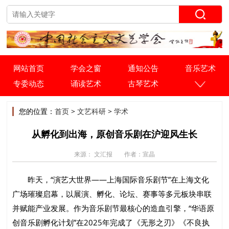
网站首页
学会之窗
通知公告
音乐艺术
专委动态
诵读艺术
古琴艺术
您的位置：
首页
>
文艺科研
>
学术
从孵化到出海，原创音乐剧在沪迎风生长
来源： 文汇报
作者：宣晶
昨天，“演艺大世界——上海国际音乐剧节”在上海文化
广场璀璨启幕，以展演、孵化、论坛、赛事等多元板块串联
并赋能产业发展。作为音乐剧节最核心的造血引擎，“华语原
创音乐剧孵化计划”在2025年完成了《无形之刃》《不良执