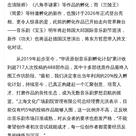
念清除师》《八角亭谜雾》等作品的孵化；而《兰陵王》
《简爱》等特邀孵化的新作，也预计于2026年正式登台亮
相。更令人惊喜的是，此前的孵化作品已开始走向世界舞台
——音乐剧《宝玉》明年将赴韩国大邱国际音乐剧节巡演，
新作《功夫》也将远赴德国汉堡演出，将东方哲思带入跨文
化对话。
从2019年起步至今，“华语原创音乐剧孵化计划”累计收
到超717人次投稿的488部作品，其中十多部优质作品最终入
围工作坊阶段。“最初，我们决定拿出当年利润的20%投入孵
化计划，持续至今，已真正构建起一个汇聚创意、培育人
才、打磨作品的良性生态，成为无数音乐剧梦想启航的摇
篮。”上海文化广场剧院管理有限公司总经理费元洪表示，目
前仅有约5%的投稿作品能够入围，这一比例并不高，正反映
出音乐剧市场日渐成熟，对从业者的要求也愈发严格，“不能
奢望创作者初次尝试就能成才，每一位创作者都需要经历反
复的锤炼与沉淀。”