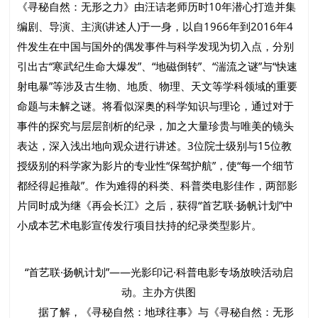
《寻秘自然：无形之力》由汪诘老师历时10年潜心打造并集
编剧、导演、主演(讲述人)于一身，以自1966年到2016年4
件发生在中国与国外的偶发事件与科学发现为切入点，分别
引出古“寒武纪生命大爆发”、“地磁倒转”、“湍流之谜”与“快速
射电暴”等涉及古生物、地质、物理、天文等学科领域的重要
命题与未解之谜。将看似深奥的科学知识与理论，通过对于
事件的探究与层层剖析的纪录，加之大量珍贵与唯美的镜头
表达，深入浅出地向观众进行讲述。3位院士级别与15位教
授级别的科学家为影片的专业性“保驾护航”，使“每一个细节
都经得起推敲”。作为难得的科类、科普类电影佳作，两部影
片同时成为继《再会长江》之后，获得“首艺联·扬帆计划”中
小成本艺术电影宣传发行项目扶持的纪录类型影片。
“首艺联·扬帆计划”——光影印记·科普电影专场放映活动启
动。主办方供图
据了解，《寻秘自然：地球往事》与《寻秘自然：无形