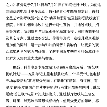
之力》将分别于7月14日与7月21日在影院进行上映，为使这
两部优秀电影让更多观众，特别是青少年能够观赏到，首都
之星艺术影厅联盟(“首艺联”)协调加盟影城及新影联院线旗下
影院，对影片侧重排映并进行针对性宣传，并通过点映、招
募等方式，做到影片与目标观众的精准衔接，同时协调主创
及其它专家，通过放映交流、导赏等形式，在提升观众观影
附加值的同时，进一步与影片的科普主旨吻合，让更多的观
众感知科学的魅力与价值，了解中国近年来在社科领域取得
的鲜为人知的重大成果与突破。
据悉，科普电影专场放映活动在8月底结束后，“首艺联·
扬帆计划”——光影印记主题电影展映第二个“单元”“红色电影
专场放映活动”将与观众见面，在助推“有筋骨、有道德、有
温度”的高质量国产佳片更好的进行商业化放映的同时，继续
延续“首艺联”“电影+”的成熟模式，通过影片放映与主创交
流、讲座、展览展示等形式相结合，使观众更好的领略、感