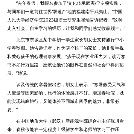
“去年春假，我报名参加了‘文化传承武夷行’专项实践，
与同学们一道前往世界‘双遗产’地的福建南平武夷山。”中国
人民大学经济学院2023级博士研究生崔灿告诉记者，“这种
走入社会、自主学习的经历，让我和同学们感觉收获颇丰。”
北京市东城区某中学初一学生家长胡女士支持施行中小
学春秋假。她告诉记者，作为两个孩子的家长，她非常重视
和关心孩子的心理健康发展。“孩子现在学业压力大，读万卷
书不如行万里路，应该让他们的眼界在自然和社会中得到拓
展。”她说。
谈及传统的寒暑假出游，胡女士表示：“寒暑假受天气和
人流量等因素影响，旅行的体验感并不好。增加春秋假，既
能实现错峰旅行，又能体验不同城市四季的魅力，非常必
要。”
在中国地质大学（武汉）新能源学院综合办主任张川看
来，春秋假能在一定程度上缓解学生和老师的学习工作压