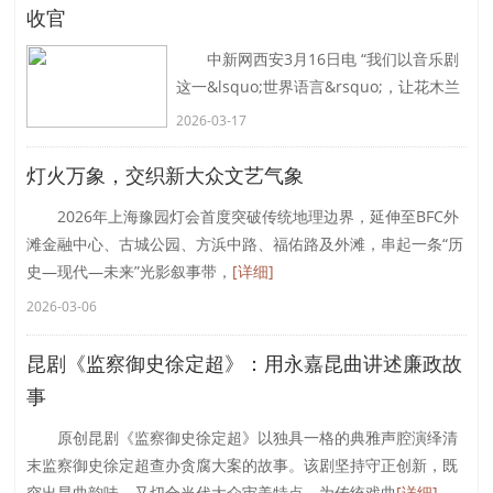
收官
中新网西安3月16日电 “我们以音乐剧
这一&lsquo;世界语言&rsquo;，让花木兰
跳出&lsquo;忠孝&rsquo;单一标签，展现
2026-03-17
其作为独立女性的挣扎与觉醒，让巾帼传
奇在古城
[详细]
灯火万象，交织新大众文艺气象
2026年上海豫园灯会首度突破传统地理边界，延伸至BFC外
滩金融中心、古城公园、方浜中路、福佑路及外滩，串起一条“历
史—现代—未来”光影叙事带，
[详细]
2026-03-06
昆剧《监察御史徐定超》：用永嘉昆曲讲述廉政故
事
原创昆剧《监察御史徐定超》以独具一格的典雅声腔演绎清
末监察御史徐定超查办贪腐大案的故事。该剧坚持守正创新，既
突出昆曲韵味，又切合当代大众审美特点，为传统戏曲
[详细]