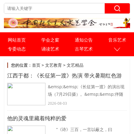
网站首页
学会之窗
通知公告
音乐艺术
专委动态
诵读艺术
古琴艺术
您的位置：
首页
>
文艺教育
>
文艺精品
江西于都：《长征第一渡》热演 带火暑期红色游
&emsp;&emsp;《长征第一渡》的演出现
场（7月29日摄）。&emsp;&emsp;伴随
着暑期红色旅游升温，江西于都大型舞台
2026-08-03
剧《长征第一渡》演出热度居高不下。该
剧自2023年3月首演至今
[详细]
他的灵魂里藏着纯粹的爱
“《诗》三百，一言以蔽之，曰