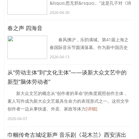
&lsquo;思无邪&rsquo;。”这是孔子对《诗
经》的总结性评价。《诗经&middot;国
2026-04-30
风》中的大部分诗歌都是从民间采集来
的，真实、质
[详细]
春之声 四海音
春风拂沪，乐韵满城。第41届上海之
春国际音乐节圆满落幕。作为新中国历史
最悠久、影响力最广的音乐节庆品牌，本
2026-04-13
届音乐节以“艺术的交融与共生”为内核，以
国
[详细]
从“劳动主体”到“文化主体”——谈新大众文艺中的
新型“脑体劳动者”
新大众文艺的概念从“创作者的革命”的角度观照创作主体，
素人写作成为新大众文艺最具生命力的表现形式之一。这些文学
创作者一边从事快递、外卖、家政等体力
[详细]
2026-04-07
巾帼传奇古城绽新声 音乐剧《花木兰》西安演出