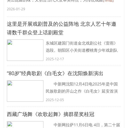
2026-01-29
这里是开展戏剧普及的公益阵地 北京人艺十年邀
请数千群众登上话剧殿堂
东城区建国门街道金北戏剧公社《雷雨》
选段。朝阳区小关街道樱桃青少年戏剧队
《毛毛历险记》。 菊隐剧场里，场灯
2025-12-17
短暂暗下又亮起，西城区广外街道绮霞剧
社队长王冰目不转
[详细]
“80岁”经典歌剧《白毛女》在沈阳焕新演出
中新网沈阳12月4日电2025年是中国
民族歌剧的开山之作《白毛女》延安首演
80周年。4日晚，“北风那个吹，雪花那个
2025-12-05
飘&hellip;&hellip;”那熟悉的旋律在沈阳盛
京
[详细]
西藏广场舞《欢歌起舞》摘群星奖桂冠
中新网拉萨11月6日电 4日，第二十届