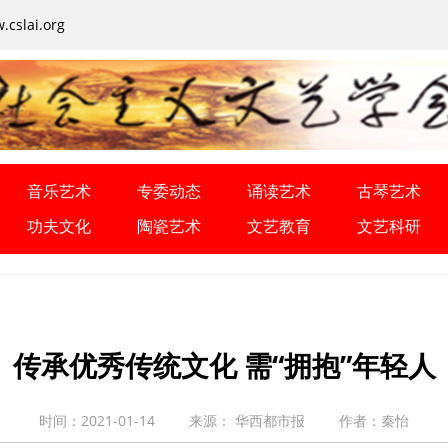
cslai.org
音乐艺术
专委动态
诵读艺术
古琴艺术
功夫文化
陶瓷艺术
文艺教育
文艺科研
传承优秀传统文化 需“拥抱”年轻人
时间：2021-01-14
来源： 华西都市报
作者：秦怡