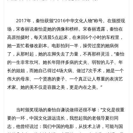
2017年，秦怡获颁“2016中华文化人物”称号。在颁授现
场，宋春丽说秦怡是她的偶像和榜样。宋春丽透露，秦怡在
高原拍摄时，每天清晨5点起床，在来回6个小时的车程里，
她一直忙着修改剧本。电影拍到一半，操劳过度的她病倒
了，从那时起，她的左脚失去了力量，不再那样灵活，“秦怡
的一生非常坎坷。她长年陪伴多病的丈夫、弱智的儿子、年
长的姐姐，而她自己得过4场大病、做过7次手术，她是一个
伟大的母亲、一个贤惠的妻子、一个真正让人尊重的表演艺
术家。她的美不仅是容颜之美，更是内在之美。”
当时颁奖现场的秦怡自谦说做得还很不够：“文化是很重
要的一环，中国文化源远流长，我想起我的老领导夏衍同
志，他曾经说过：我们中国的电影，从技术上讲，可能与国