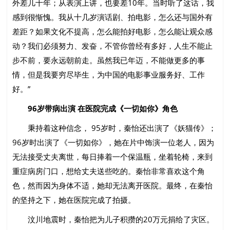
外差几十年；从表演上讲，也要差10年。当时听了这话，我
感到很惭愧。我从十几岁演话剧、拍电影，怎么还与国外有
差距？如果文化不提高，怎么能拍好电影，怎么能让观众感
动？我们必须努力、发奋，不管你曾经有多好，人生不能止
步不前，要永远朝前走。虽然我已年迈，不能做更多的事
情，但是我要穷尽毕生，为中国的电影事业服务好、工作
好。”
96岁带病出演 在医院完成《一切如你》角色
秉持着这种信念， 95岁时，秦怡还出演了《妖猫传》；
96岁时出演了《一切如你》，她在片中饰演一位老人，因为
无法接受丈夫离世，每日捧着一个保温瓶，坐着轮椅，来到
重症病房门口，想给丈夫送些吃的。秦怡非常喜欢这个角
色，然而因为身体不适，她却无法离开医院。最终，在秦怡
的坚持之下，她在医院完成了拍摄。
汶川地震时，秦怡把为儿子积攒的20万元捐给了灾区。