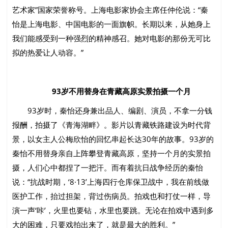
艺术家”国家荣誉称号。上海电影家协会主席任仲伦说：“秦
怡是上海电影、中国电影的一面旗帜。长期以来，从她身上
我们能感受到一种强烈的精神感召。她对电影的那份无可比
拟的热爱让人动容。”
93岁不用替身在青藏高原实景拍摄一个月
93岁时，秦怡还身兼出品人、编剧、演员，不拿一分钱
报酬，拍摄了《青海湖畔》。影片以青藏铁路建设为时代背
景，以女主人公梅欣怡的回忆串起长达30年的故事。93岁的
秦怡不用替身亲自上阵攀登青藏高原，坚持一个月的实景拍
摄，人们心中都捏了一把汗。而有着抗日战争经历的秦怡
说：“抗战时期，‘8·13’上海四行仓库保卫战中，我在前线做
医护工作，抬过担架，背过伤病员。拍戏也和打仗一样，导
演一声‘咔’，火里也要钻，水里也要跳。无论在拍戏中遇到多
大的困难，只要戏拍出来了，就是最大的胜利。”