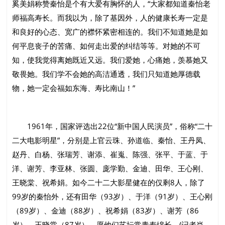
奚美娟称赞秦怡是个有大爱有胸怀的人，“大家都知道秦怡老
师福高寿长。而我以为，除了基因外，人的健康长寿一定是
和良好的心态、宽广的襟怀紧密相连的。我们不知道她是如
何平息丧子的苦痛、如何走出爱的纠结等等。对她的不可
知，使我觉得离她既近又远。我们爱她，心痛她，羡慕她又
敬畏她。我们学不会她的高洁通透，我们只知道她厚德载
物，她一定会福如东海、寿比南山！”
1961年，国家评选出22位“新中国人民演员”，俗称“二十
二大电影明星”，分别是上官云珠、孙道临、秦怡、王丹凤、
赵丹、白杨、张瑞芳、谢添、崔嵬、陈强、张平、于蓝、于
洋、谢芳、李亚林、张圆、庞学勤、金迪、田华、王心刚、
王晓棠、祝希娟。如今二十二大影星健在的仅剩8人，除了
99岁的秦怡外，还有田华（93岁）、于洋（91岁）、王心刚
（89岁）、金迪（88岁）、祝希娟（83岁）、谢芳（86
岁）、王晓棠（87岁）。愿他们艺坛常青寿绵长。(记者肖