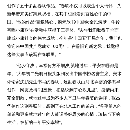
创作了五十多副春联作品。“春联不仅可以表达个人情怀，为
新年带来美好寓意祝福，在其中也能看到百姓心中的中
国。”他的作品“百载铭心，麟笔欣书中国卷;全民筑梦，牛铃
喜唱小康歌”在活动中获得了三等奖。“去年我们取得了全面
建成小康社会的伟大成就，今年是‘十四五’开局之年，我们也
将迎来中国共产党成立100周年。在辞旧迎新之际，我觉得
这些大事应该写在春联里。”
“他乡守岁，幸福何方不增岁;就地过年，平安在哪都是
年。”大年初二光明日报头版刊发出中国书协名誉主席、美术
评论家沈鹏先生书写的春联，这副春联由河北承德的张杰华
创作，网友觉得“很应景，把话说到了心坎儿里”。疫情尚未
完全消散，就地过年成为不少人辛丑牛年春节的选择，张杰
华创作这副春联时，想到了在北京工作的弟弟，“希望留京的
弟弟和更多就地过年的人能调整好思乡的心情，珍惜当下的
生活，在新的一年平安幸福”。