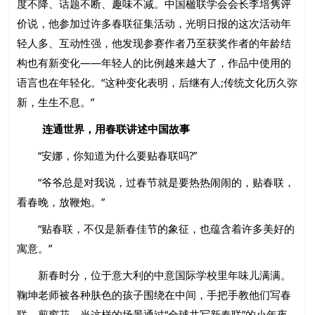
度不降、话题不断、趣味不减。中国楹联学会会长李培隽评
价说，他参加过许多春联征集活动，光明日报的这次活动年
轻人多、互动性强，他发现参赛作者乃至获奖作者的年龄结
构也有新变化——年轻人的比例越来越大了，作品中使用的
语言也在年轻化。“这种变化表明，后继有人;传统文化历久弥
新，生生不息。”
连通世界，用春联讲述中国故事
“安娜，你知道为什么要贴春联吗?”
“爷爷总是对我说，过春节就是要热热闹闹的，贴春联，
看春晚，放鞭炮。”
“贴春联，不仅是新春佳节的象征，也蕴含着许多美好的
寓意。”
新春时分，位于意大利的中意国际学校里年味儿满满。
鞠坤老师被各种肤色的孩子围绕在中间，手把手教他们写春
联、剪窗花。当这样的场景通过“全球共写新春联”的小年夜