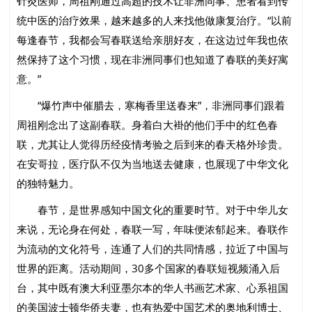
针灸医师，周祖刚通过高超的技术让非洲同事、患者看到传
统中医的治疗效果，越来越多的人来找他做康复治疗。“以前
每逢春节，我都会写春联送给亲朋好友，在这边过年我也依
然保持了这个习惯，现在非洲同事们也知道了春联的美好寓
意。”
“爆竹声中催腊去，寒梅香里送春来”，非洲同事们跟着
周祖刚念出了这副春联。身着白大褂的他们手中的红色春
联，尤其让人觉得历经疫情考验之后到来的春天格外珍贵。
在安哥拉，医疗队不仅为当地送去健康，也展现了中华文化
的独特魅力。
春节，是世界感知中国文化的重要时节。对于中华儿女
来说，无论身在何处，春联一写，年味便浓郁起来。春联作
为流动的文化符号，连通了人们的共同情感，拉近了中国与
世界的距离。活动期间，30多个国家的春联短视频涌入后
台，其中既有澳大利亚墨尔本的华人书画艺术家、心系祖国
的美国波士顿华侨夫妻，也有热爱中国艺术的奥地利博士、