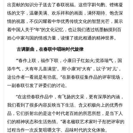
出贡献的知识分子送去了春联祝福。这些字斟句酌、铿锵凝
练的文字，温馨美满、欢乐祥和的画面，满怀期待、饱含深
情的祝愿，不仅闪耀着中华优秀传统文化的智慧光芒，展示
着中国人关于“年”的文化记忆，也让我们透过纸墨触摸到百
姓心中家与国的情感力量，读懂了彼此相通的精神世界。
古调新曲，在春联中唱响时代旋律
“‘春作上联，福作下联，小康日子红如火;党添瑞气，国
添牛气，大有年儿喜满堂’。用‘小康’对‘大有’，以‘子’对‘儿’，
这位作者一看就是有功底。”在新春联征集作品的评审现场，
一副春联引发了评委们的讨论。
“在这些春联作品中，有飞扬的文采，更有深厚的内涵，
我们看到了很多内容反映当下生活、含义积极向上的优秀作
品，它们折射出的是这个时代老百姓的所思所想，是当下人
们的精神状态和生活热情。”著名楹联艺术家叶子彤把评审的
过程当作一次反复咀嚼文字、品味时代的文化体验。