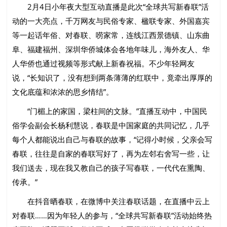
2月4日小年夜大型互动直播是此次“全球共写新春联”活
动的一大亮点，千万网友与民俗专家、楹联专家、外国嘉宾
等一起话年俗、对春联、唠家常，连线江西景德镇、山东曲
阜、福建福州、深圳华侨城体会各地年味儿，海外友人、华
人华侨也通过视频等形式献上新春祝福。不少年轻网友
说，“长知识了，没有想到两条薄薄的红联中，竟牵出厚厚的
文化底蕴和浓浓的思乡情结”。
“门楣上的家国，梁柱间的文脉。”直播互动中，中国民
俗学会副会长杨利慧说，春联是中国家庭的共同记忆，几乎
每个人都能说出自己与春联的故事，“记得小时候，父亲会写
春联，往往是自家的春联写好了，再为左邻右舍写一些，让
我们送去，现在我又教自己的孩子写春联，一代代在熏陶、
传承。”
在抖音晒春联，在微博中关注春联话题，在直播中云上
对春联……因为年轻人的参与，“全球共写新春联”活动始终热