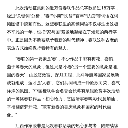
此次活动征集到的近万份春联作品总字数超过18万字，
经过“关键词”分析，“春”“小康”“扶贫”“百年”“抗疫”等词语在词
频图谱中脱颖而出。这些春联里的高频词语不仅标注出这极
不平凡的一年，也把“家与国”紧紧地凝结在了短短的两行字
中。正是因为不断被赋予着新的时代精神，春联这种古老的
表达方式始终保持着特有的魅力。
“春联的第一要素是‘春’，不少作品中都有梅花、喜鹊、
燕子等春天的意象，但这只是‘小春’;另一个重要的意象是‘祖
国的春天’，由脱贫致富、探月工程、北斗导航等国家发展新
成就组成，这才是‘大春’。它们共同构成一种欣欣向荣、喜气
洋洋的氛围。”中国楹联学会名誉会长蒋有泉很欣赏本次活动
的一等奖春联作品：初心给力，贫困清零春喝彩;民意加油，
幸福翻倍梦开花。“兼有新春的喜庆意象和国家的时代画
像。”
江西作家凌非是此次春联活动的热心参与者，陆陆续续