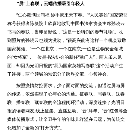
“屏”上春联，云端传播吸引年轻人
“仁心载满世间福;妙手携来天下春。”“人民英雄”国家荣誉
称号获得者陈薇院士欣喜地收到中国书法家协会主席孙晓云
书写的春联，当即留影说，“这是一份特别的春节礼物”。收
到照片的孙晓云也颇为激动，“很高兴能有这样一个机会致敬
国家英雄。”一个在北京，一个在南京;一位是生物安全领域
的“女将军”，一位是书法协会的新任“掌门人”，两人虽未见
面，却因为光明日报的“我为国家英雄写春联”这个活动产生
了连接，两个领域的知识分子跨界交流、心领神会。
按照疫情防控要求，少了面对面的交流，但通过屏与屏
的传递，依然实现了心与心的沟通。征春联、写春联、送春
联、播春联、藏春联的全流程闭环活动，深度连接了光明日
报的读者网友;线上征集、直播互动、“云”拜年、“云”红包等全
媒体传播形式，让辛丑牛年的年味儿洋溢在云端，为传统文
化增加了全新的“打开方式”。